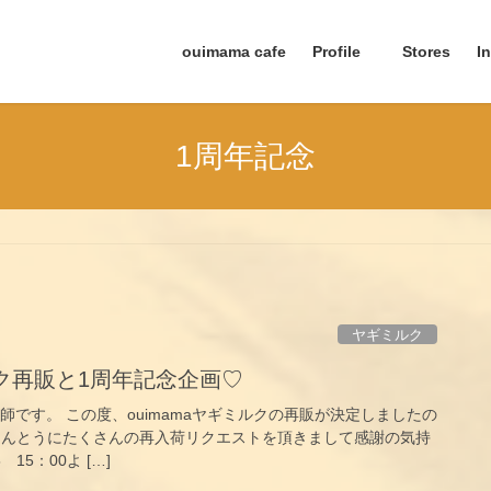
ouimama cafe
Profile
Stores
I
1周年記念
ヤギミルク
ルク再販と1周年記念企画♡
産師です。 この度、ouimamaヤギミルクの再販が決定しましたの
ほんとうにたくさんの再入荷リクエストを頂きまして感謝の気持
15：00よ […]