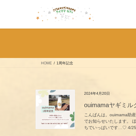
コ
ナ
ン
ビ
テ
ゲ
ン
ー
ツ
シ
へ
ョ
ス
ン
キ
に
ッ
移
HOME
1周年記念
プ
動
2024年4月20日
ouimamaヤギミ
こんばんは。ouimama助
でお知らせいたします。 
ちでいっぱいです…♡ 4/25 