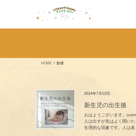
コ
ナ
ン
ビ
テ
ゲ
ン
ー
ツ
シ
へ
ョ
ス
ン
キ
に
ッ
移
HOME
胎便
プ
動
2024年7月12日
新生児の出生後
おはようございます。oui
人は出すが先はよく聞いた
生理的な現象です。人は産ま